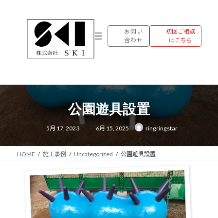
コ
ナ
ン
ビ
テ
ゲ
お問い
初回ご相談
ン
ー
合わせ
はこちら
ツ
シ
へ
ョ
ス
ン
キ
に
ッ
移
プ
動
公園遊具設置
最
5月 17, 2023
6月 15, 2025
ringringstar
終
更
新
日
時
HOME
施工事例
Uncategorized
公園遊具設置
: