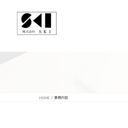
コ
ナ
ン
ビ
テ
ゲ
ン
ー
ツ
シ
へ
ョ
ス
ン
キ
に
ッ
移
プ
動
HOME
業務内容