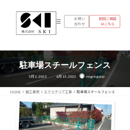
コ
ナ
ン
ビ
テ
ゲ
お問い
初回ご相談
ン
ー
合わせ
はこちら
ツ
シ
へ
ョ
ス
ン
キ
に
ッ
移
プ
動
駐車場スチールフェンス
最
5月 2, 2023
6月 15, 2025
ringringstar
終
更
新
日
時
HOME
施工事例
エクステリア工事
駐車場スチールフェンス
: